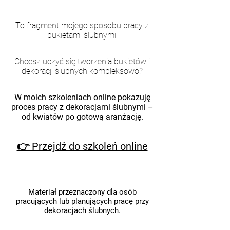
To fragment mojego sposobu pracy z
bukietami ślubnymi.
Chcesz uczyć się tworzenia bukietów i
dekoracji ślubnych kompleksowo?
W moich szkoleniach online pokazuję
proces pracy z dekoracjami ślubnymi –
od kwiatów po gotową aranżację.
👉 Przejdź do szkoleń online
Materiał przeznaczony dla osób
pracujących lub planujących pracę przy
dekoracjach ślubnych.