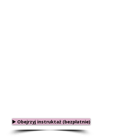
▶️ Obejrzyj instruktaż (bezpłatnie)