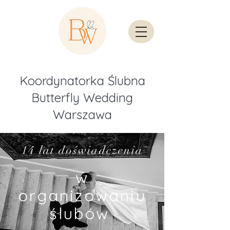
Koordynatorka Ślubna
Butterfly Wedding
Warszawa
14 lat doświadczenia
w
organizowaniu
ślubów