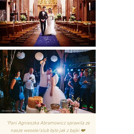
"Pani Agnieszka Abramowicz sprawila ze
nasze wesele/slub bylo jak z bajki ❤️