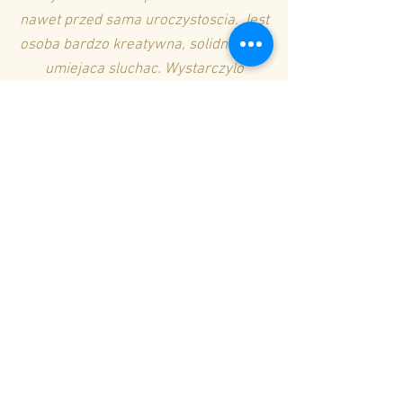
nawet przed sama uroczystoscia. Jest
osoba bardzo kreatywna, solidna oraz
umiejaca sluchac. Wystarczylo
zaledwie kilka godzin aby sala
weselna nabrala pieknego
uroczystego wygladu i charakteru.
Idealnie dobrana kolorystyka, swieze i
piekne kwiaty oraz dbalosc o kazdy
szczegól dekoracji uczynilo ten dzien
jeszcze piekniejszym. Tak pieknej
wiazanki nie moglam sobie wymarzyc,
butonierki równiez byly
przesliczne.Slub jak z bajki a miedzy
innymi to równiez Pani zasluga!
Jeszcze raz Bardzo dziekujemy.
Iza i Adam :)"