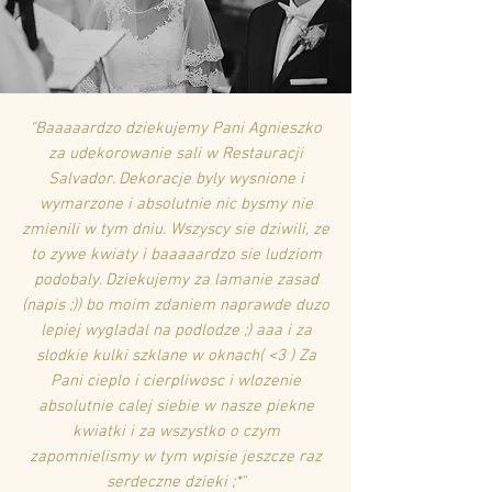
“Baaaaardzo dziekujemy Pani Agnieszko
za udekorowanie sali w Restauracji
Salvador. Dekoracje byly wysnione i
wymarzone i absolutnie nic bysmy nie
zmienili w tym dniu. Wszyscy sie dziwili, ze
to zywe kwiaty i baaaaardzo sie ludziom
podobaly. Dziekujemy za lamanie zasad
(napis ;)) bo moim zdaniem naprawde duzo
lepiej wygladal na podlodze ;) aaa i za
slodkie kulki szklane w oknach( <3 ) Za
Pani cieplo i cierpliwosc i wlozenie
absolutnie calej siebie w nasze piekne
kwiatki i za wszystko o czym
zapomnielismy w tym wpisie jeszcze raz
serdeczne dzieki ;*"