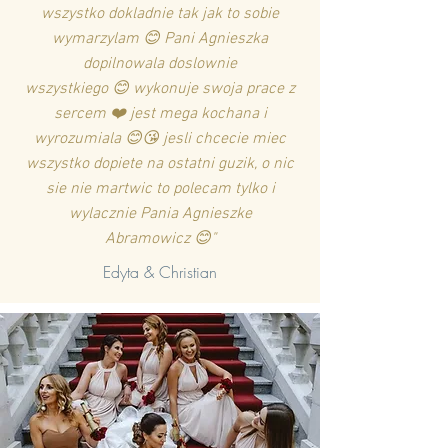
wszystko dokladnie tak jak to sobie
wymarzylam 😊 Pani Agnieszka
dopilnowala doslownie
wszystkiego 😊 wykonuje swoja prace z
sercem ❤️ jest mega kochana i
wyrozumiala 😊😘 jesli chcecie miec
wszystko dopiete na ostatni guzik, o nic
sie nie martwic to polecam tylko i
wylacznie Pania Agnieszke
Abramowicz 😊"
Edyta & Christian