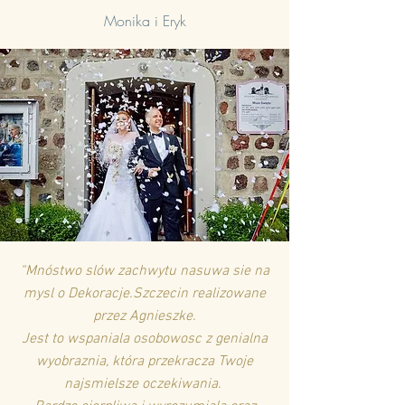
Monika i Eryk
“Mnóstwo slów zachwytu nasuwa sie na
mysl o Dekoracje.Szczecin realizowane
przez Agnieszke.
Jest to wspaniala osobowosc z genialna
wyobraznia, która przekracza Twoje
najsmielsze oczekiwania.