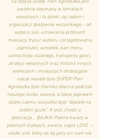
na lepsza osobe. Pani Agnieszka jest
swietnie obeznana w tematach
weselnych i to dzieki Jej radom i
organizacji doslownie wszystkiego - od
wyboru sali, umawiania próbnych
makijazy, fryzur, wyboru i przygotowania
zaproszen, winietek, kart menu,
samochodu slubnego, transportu gosci,
atrakcji weselnych oraz miliona innych
wiekszych i mniejszych drobiazgów
nasze wesele bylo SUPER! Pani
Agnieszka byla równiez obecna podczas
naszego slubu, wesela, a takze poprawin
dzieki czemu wszystko bylo "dopiete na
ostatni guzik". A jesli chodzi o
dekoracje... BAJKA! Piekne kwiaty w
pieknych klatkach, swiece, napis LOVE...i
slodki stól, który do tej pory sni nam sie