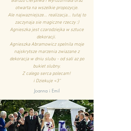
Bardzo cierpliwa i wyrozumiala oraz
otwarta na wszelkie propozycje.
Ale najwazniejsze... realizacja... tutaj to
zaczynaja sie magiczne rzeczy :)
Agnieszka jest czarodziejka w sztuce
dekoracji.
Agnieszka Abramowicz spelnila moje
najskrytsze marzenia zwiazane z
dekoracja w dniu slubu - od sali az po
bukiet slubny.
Z calego serca polecam!
i Dziekuje <3"
Joanna i Emil