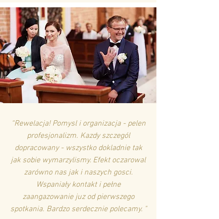
“
Rewelacja! Pomysl i organizacja - pelen
profesjonalizm. Kazdy szczegól
dopracowany - wszystko dokladnie tak
jak sobie wymarzylismy. Efekt oczarowal
zarówno nas jak i naszych gosci.
Wspaniały kontakt i pełne
zaangazowanie juz od pierwszego
spotkania. Bardzo serdecznie polecamy. "