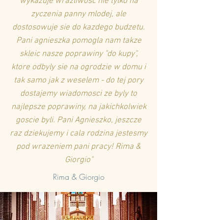
wykazuje wrazliwosc nie tylko na
zyczenia panny mlodej, ale
dostosowuje sie do kazdego budzetu.
Pani agnieszka pomogla nam takze
skleic nasze poprawiny "do kupy",
ktore odbyly sie na ogrodzie w domu i
tak samo jak z weselem - do tej pory
dostajemy wiadomosci ze byly to
najlepsze poprawiny, na jakichkolwiek
goscie byli. Pani Agnieszko, jeszcze
raz dziekujemy i cala rodzina jestesmy
pod wrazeniem pani pracy! Rima &
Giorgio"
Rima & Giorgio