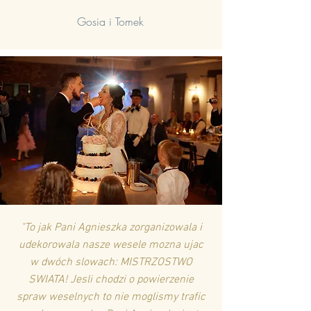
Gosia i Tomek
"To jak Pani Agnieszka zorganizowala i
udekorowala nasze wesele mozna ujac
w dwóch slowach: MISTRZOSTWO
SWIATA! Jesli chodzi o powierzenie
spraw weselnych to nie moglismy trafic