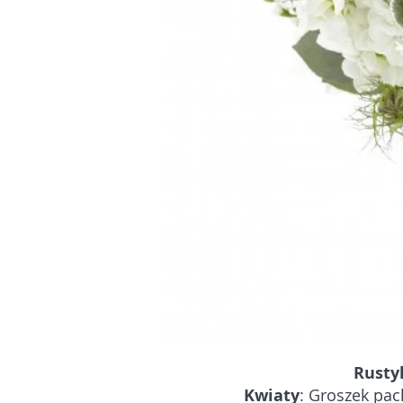
Rustyk
Kwiaty
: Groszek pach