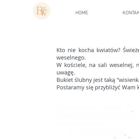
HOME
KONTA
Kto nie kocha kwiatów? Śwież
weselnego.
W kościele, na sali weselnej,
uwagę.
Bukiet ślubny jest taką "wisienką
Postaramy się przybliżyć Wam k