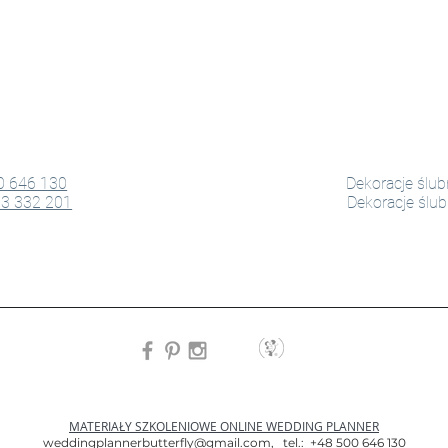
0 646 130
Dekoracje ślu
23 332 201
Dekoracje ślu
MATERIAŁY SZKOLENIOWE ONLINE WEDDING PLANNER
weddingplannerbutterfly@gmail.com,
tel.: +48 500 646 130