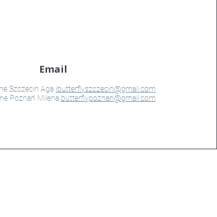
Email
bne Szczecin Aga
ibutterflyszczecin@gmail.com
bne Poznań Milena
butterflypoznan@gmail.com