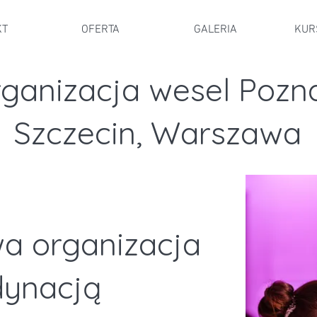
KT
OFERTA
GALERIA
KUR
ganizacja wesel Pozn
Szczecin, Warszawa
a o
rganizacj
a
dynacją