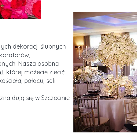
a
nych dekoracji ślubnych
ekoratorów,
ubnych. Nasza osobna
nt
, której możecie zlecić
ościoła, pałacu, sali
znajdują się w Szczecinie