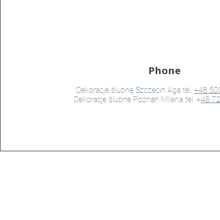
Phone
Dekoracje ślubne Szczecin Aga tel.
+48 50
Dekoracje ślubne Poznań Milena tel. +
48 7