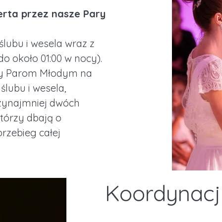
erta przez nasze Pary
lubu i wesela wraz z
o około 01:00 w nocy).
y Parom Młodym na
lubu i wesela,
zynajmniej dwóch
tórzy dbają o
rzebieg całej
Koordynac