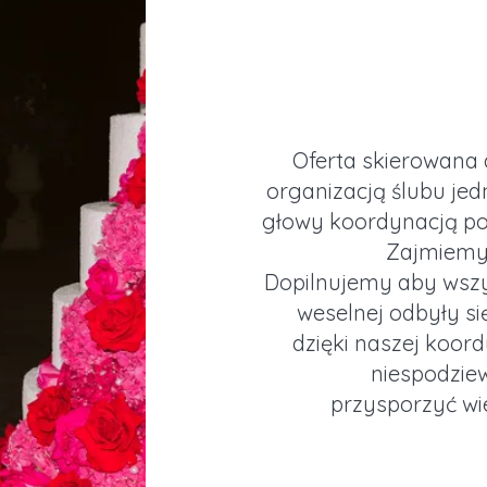
Oferta skierowana d
organizacją ślubu jed
głowy koordynacją p
Zajmiemy 
Dopilnujemy aby wszy
weselnej odbyły si
dzięki naszej koor
niespodziew
przysporzyć wi