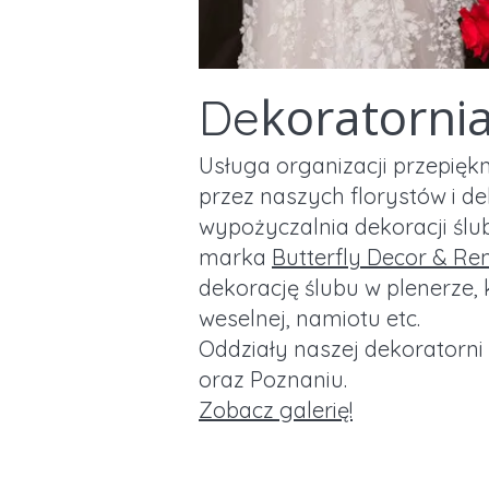
koratorni
De
Usługa organizacji przepięk
przez naszych florystów i d
wypożyczalnia dekoracji śl
marka
Butterfly Decor & Re
dekorację ślubu w plenerze, k
weselnej, namiotu etc.
Oddziały naszej dekoratorni 
oraz Poznaniu.
Zobacz galerię!