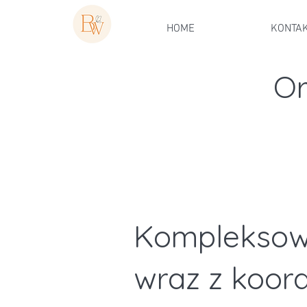
HOME
KONTA
Or
K
omple
ksow
wraz z
k
oor