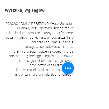
Wyszukaj wg tagów
2020
2021
DIANA RZESZÓW
DIY
Hotel Salvador
Milena
Sylwia Kopczyńska
biedermeier
bukiet kaskadowy
bukiet ślubny
butterfly decor
butterfly wedding
checklist
composite
czeklista
dekoracja
dekoracja kościoła
dekoracja weselna
dekoracja ślubna
drewniana ścianka
dzień ślubu
eukaliptus
floral wedding dress
galeria
garnitur
gipsówka
inspiracje
janachowska
kolekcja Lovely
kombinezon
konsultant ślubny
koszyk ratunkowy
krok po kroku
kwiaty
lista pytań
mantilla
moda ślubna
nosegay
organizacja
organizacja wesela
organizacja ślubu
papierowe kwiaty
pomander
porady
pytania do podwykonawców
renty ślubne 2024
rustykalnie
scenariusz ślubu
stoły weselne
suknia
suknia 2020
suknia w kwiaty
suknia ślubna
suknie ślubne
suknie ślubne 2020
suknie ślubne 2024