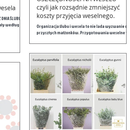
czyli jak rozsądnie zmniejszyć
wesela
koszty przyjęcia weselnego.
DNIA ŚLUBU I
gały według
Organizacja ślubu i wesela to nie lada wyzwanie dl
przyszłych małżonków. Przygotowania weselne to
okres podejmowania decyzji takich jak: wy