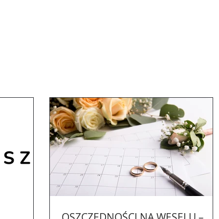
OSZCZĘDNOŚCI NA WESELU –