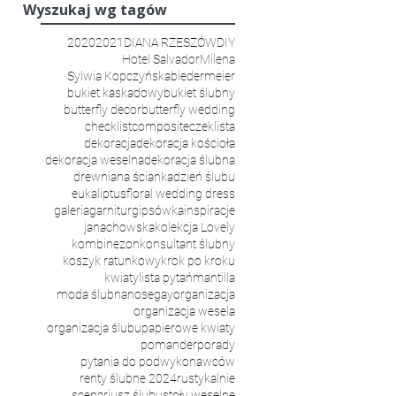
Wyszukaj wg tagów
2020
2021
DIANA RZESZÓW
DIY
Hotel Salvador
Milena
Sylwia Kopczyńska
biedermeier
bukiet kaskadowy
bukiet ślubny
butterfly decor
butterfly wedding
checklist
composite
czeklista
dekoracja
dekoracja kościoła
dekoracja weselna
dekoracja ślubna
drewniana ścianka
dzień ślubu
eukaliptus
floral wedding dress
galeria
garnitur
gipsówka
inspiracje
janachowska
kolekcja Lovely
kombinezon
konsultant ślubny
koszyk ratunkowy
krok po kroku
kwiaty
lista pytań
mantilla
moda ślubna
nosegay
organizacja
organizacja wesela
organizacja ślubu
papierowe kwiaty
pomander
porady
pytania do podwykonawców
Organizacja Ślubu i Wesela w Pałacu Mierzę
renty ślubne 2024
rustykalnie
scenariusz ślubu
stoły weselne