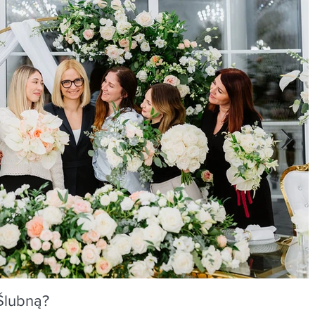
Ślubną?