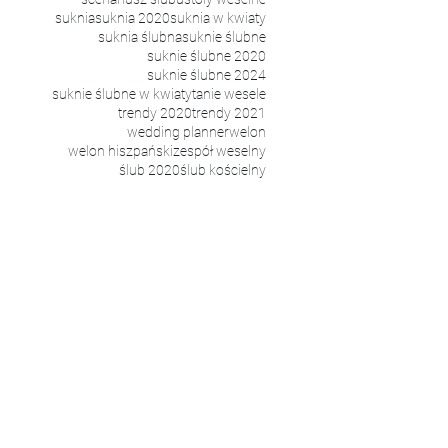
Ślubnej
suknia
suknia 2020
suknia w kwiaty
suknia ślubna
suknie ślubne
suknie ślubne 2020
suknie ślubne 2024
suknie ślubne w kwiaty
tanie wesele
trendy 2020
trendy 2021
wedding planner
welon
welon hiszpański
zespół weselny
ślub 2020
ślub kościelny