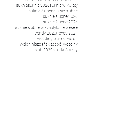
Ślubnej
suknia
suknia 2020
suknia w kwiaty
suknia ślubna
suknie ślubne
suknie ślubne 2020
suknie ślubne 2024
suknie ślubne w kwiaty
tanie wesele
trendy 2020
trendy 2021
wedding planner
welon
welon hiszpański
zespół weselny
ślub 2020
ślub kościelny