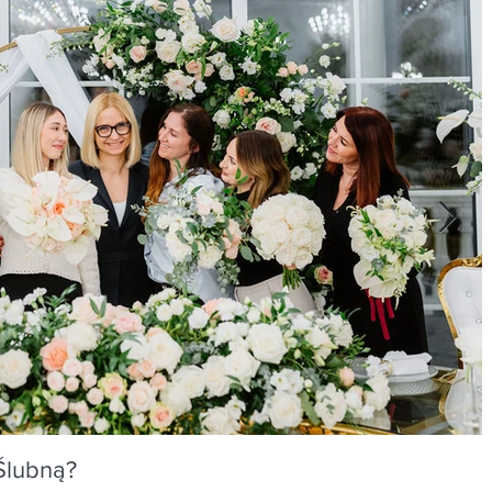
Ślubną?