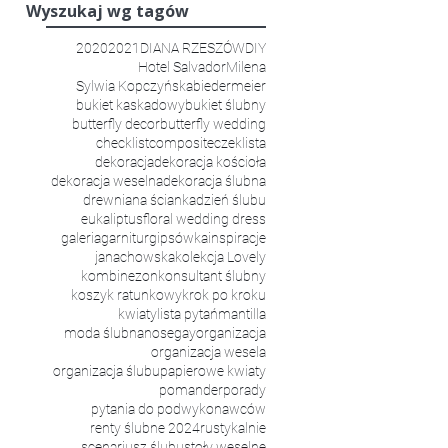
Wyszukaj wg tagów
2020
2021
DIANA RZESZÓW
DIY
Hotel Salvador
Milena
Sylwia Kopczyńska
biedermeier
bukiet kaskadowy
bukiet ślubny
butterfly decor
butterfly wedding
checklist
composite
czeklista
dekoracja
dekoracja kościoła
dekoracja weselna
dekoracja ślubna
drewniana ścianka
dzień ślubu
eukaliptus
floral wedding dress
galeria
garnitur
gipsówka
inspiracje
janachowska
kolekcja Lovely
kombinezon
konsultant ślubny
koszyk ratunkowy
krok po kroku
kwiaty
lista pytań
mantilla
moda ślubna
nosegay
organizacja
organizacja wesela
organizacja ślubu
papierowe kwiaty
pomander
porady
pytania do podwykonawców
Organizacja Ślubu i Wesela w Pałacu Mierzę
renty ślubne 2024
rustykalnie
scenariusz ślubu
stoły weselne