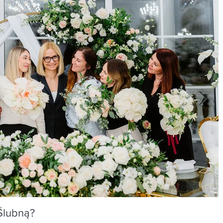
Ślubną?