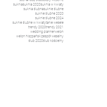
Ślubnej
suknia
suknia 2020
suknia w kwiaty
suknia ślubna
suknie ślubne
suknie ślubne 2020
suknie ślubne 2024
suknie ślubne w kwiaty
tanie wesele
trendy 2020
trendy 2021
wedding planner
welon
welon hiszpański
zespół weselny
ślub 2020
ślub kościelny