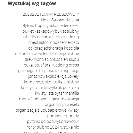
Wyszukaj wg tagów
2020
2021
DIANA RZESZÓW
DIY
Hotel Salvador
Milena
Sylwia Kopczyńska
biedermeier
bukiet kaskadowy
bukiet ślubny
butterfly decor
butterfly wedding
checklist
composite
czeklista
dekoracja
dekoracja kościoła
dekoracja weselna
dekoracja ślubna
drewniana ścianka
dzień ślubu
eukaliptus
floral wedding dress
galeria
garnitur
gipsówka
inspiracje
janachowska
kolekcja Lovely
kombinezon
konsultant ślubny
koszyk ratunkowy
krok po kroku
kwiaty
lista pytań
mantilla
moda ślubna
nosegay
organizacja
organizacja wesela
organizacja ślubu
papierowe kwiaty
pomander
porady
pytania do podwykonawców
Organizacja Ślubu i Wesela w Pałacu Mierzę
renty ślubne 2024
rustykalnie
scenariusz ślubu
stoły weselne