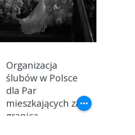
Organizacja
ślubów w Polsce
dla Par
mieszkających za
granicą
Pary mieszkające za granicą