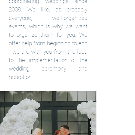
coordinating weddings since
2008. We like, as probably
everyone, well-organized
events, which is why we want
to organize them for you. We
offer help from beginning to end
- we are with you from the idea
to the implementation of the
wedding ceremony and
reception.