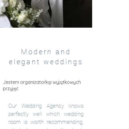
Modern and
elegant weddings
Jestem organizatorkąi wyjątkowych
przyjęć
Our Wedding Agency knows
perfectly well which wedding
room is worth recommending,