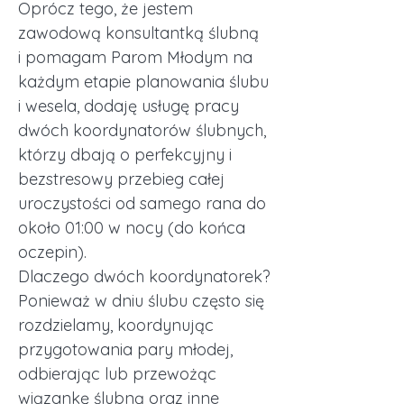
Oprócz tego, że jestem
zawodową konsultantką ślubną
i
pomagam Parom Młodym na
każdym etapie planowania ślubu
i wesela, dodaję usługę p
racy
dwóch koordynatorów ślubnych,
którzy dbają
o perfekcyjny i
bezstresowy przebieg całej
uroczystości od samego rana do
około 01:00 w nocy (do końca
oczepin).
Dlaczego dwóch koordynatorek?
Ponieważ w dn
iu ślubu
często się
rozdzielamy, koordynując
przygotowania pary młodej,
odbierając lub przewożąc
wiązankę
ślubną oraz inne