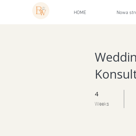
HOME
Nowa str
Weddin
Konsul
4
4 Weeks
Weeks