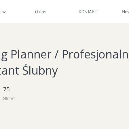
ona
O nas
KONTAKT
Now
g Planner / Profesjonaln
tant Ślubny
75
75 Steps
Steps