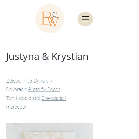
Justyna & Krystian
Zdjęcia
Piotr Dynarski
Dekoracje
Butterfly Decor
Tort i słodki stół
Czekolada i
marcepan