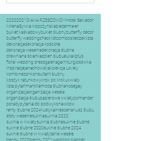
2020
2021
DIANA RZESZÓW
DIY
Hotel Salvador
Milena
Sylwia Kopczyńska
biedermeier
bukiet kaskadowy
bukiet ślubny
butterfly decor
butterfly wedding
checklist
composite
czeklista
dekoracja
dekoracja kościoła
dekoracja weselna
dekoracja ślubna
drewniana ścianka
dzień ślubu
eukaliptus
floral wedding dress
galeria
garnitur
gipsówka
inspiracje
janachowska
kolekcja Lovely
kombinezon
konsultant ślubny
koszyk ratunkowy
krok po kroku
kwiaty
lista pytań
mantilla
moda ślubna
nosegay
organizacja
organizacja wesela
organizacja ślubu
papierowe kwiaty
pomander
porady
pytania do podwykonawców
renty ślubne 2024
rustykalnie
scenariusz ślubu
stoły weselne
suknia
suknia 2020
suknia w kwiaty
suknia ślubna
suknie ślubne
suknie ślubne 2020
suknie ślubne 2024
suknie ślubne w kwiaty
tanie wesele
trendy 2020
trendy 2021
wedding planner