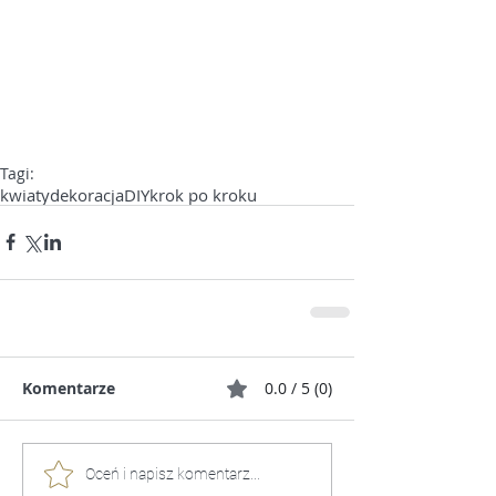
Tagi:
kwiaty
dekoracja
DIY
krok po kroku
Komentarze
0.0 / 5 (0)
Oceń i napisz komentarz...