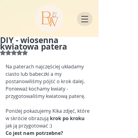
DIY - wiosenna
kwiatowa patera
Oceniono na NaN z 5 gwiazdek.
Na paterach najczęściej układamy 
ciasto lub babeczki a my 
postanowiliśmy pójść o krok dalej. 
Ponieważ kochamy kwiaty - 
przygotowaliśmy kwiatową paterę.
Poniżej pokazujemy Kika zdjęć, które 
w skrócie obrazują 
krok po kroku
jak ją przygotować :)
Co jest nam potrzebne?