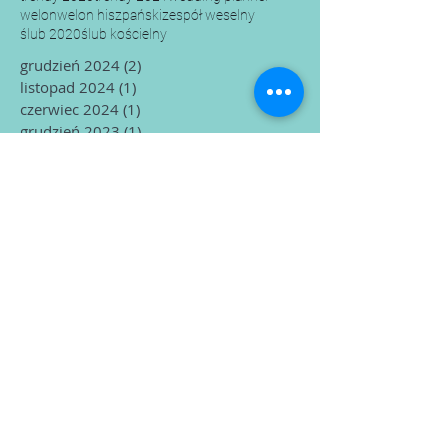
welon
welon hiszpański
zespół weselny
ślub 2020
ślub kościelny
grudzień 2024
(2)
2 posty
listopad 2024
(1)
1 post
czerwiec 2024
(1)
1 post
grudzień 2023
(1)
1 post
listopad 2023
(1)
1 post
październik 2023
(2)
2 posty
wrzesień 2023
(1)
1 post
luty 2023
(1)
1 post
maj 2021
(1)
1 post
styczeń 2021
(3)
3 posty
marzec 2020
(12)
12 postów
luty 2020
(1)
1 post
październik 2018
(1)
1 post
czerwiec 2018
(1)
1 post
marzec 2018
(1)
1 post
listopad 2016
(4)
4 posty
Ostatnie posty